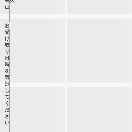
香久
山
お
受
け
取
り
日
時
を
選
択
し
て
く
だ
さ
い