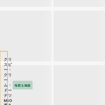
クリ
スピ
ー・
クリ
ー
ム・
地図を確認
ドー
ナツ
MiO