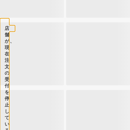
店
舗
が、
現
在
注
文
の
受
付
を
停
止
し
て
い